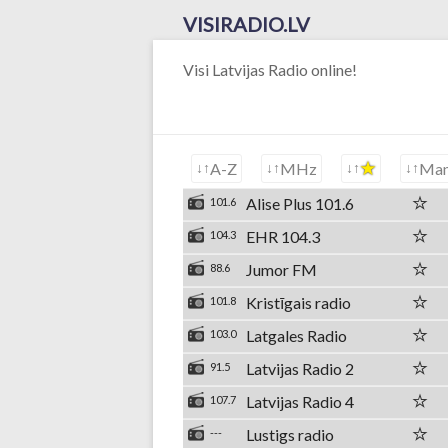
VISIRADIO.LV
Visi Latvijas Radio online!
A-Z
MHz
Ma
Alise Plus 101.6
101.6
EHR 104.3
104.3
Jumor FM
88.6
Kristīgais radio
101.8
Latgales Radio
103.0
Latvijas Radio 2
91.5
Latvijas Radio 4
107.7
Lustigs radio
---