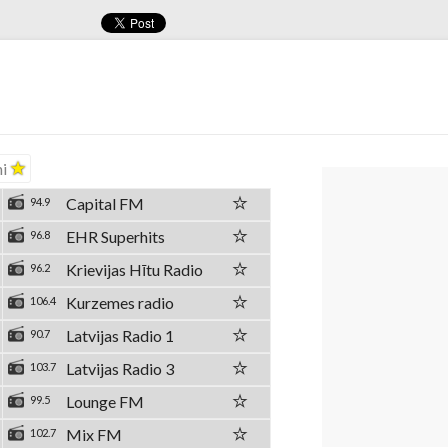
ni
Capital FM
94.9
EHR Superhits
96.8
Krievijas Hītu Radio
96.2
Kurzemes radio
106.4
Latvijas Radio 1
90.7
Latvijas Radio 3
103.7
Lounge FM
99.5
Mix FM
102.7