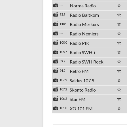
Norma Radio
---
Radio Baltkom
93.9
Radio Merkurs
1485
Radio Nemiers
---
Radio PIK
100.0
Radio SWH +
105.7
Radio SWH Rock
89.2
Retro FM
94.5
Saldus 107.9
107.9
Skonto Radio
107.2
Star FM
106.2
XO 101 FM
101.0