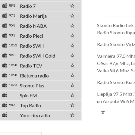
Radio 7
89.8
Radio Marija
97.3
Skonto Radio tiek
Radio NABA
95.8
Radio Skonto Rīga
Radio Pieci
93.1
Radio Skonto Vid
Radio SWH
105.2
Radio SWH Gold
90.0
Valmiera 97,0 Mhz
Cēsis 97,6 Mhz, L
Radio TEV
106.8
Valka 94,6 Mhz, S
Rietumu radio
105.8
Radio Skonto Kur
Skonto Plus
102.3
Liepāja 97,5 Mhz,
Spin FM
---
un Aizpute 96,6 M
Top Radio
98.3
Your city radio
---